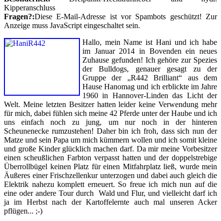
Kipperanschluss
Fragen?:
Diese E-Mail-Adresse ist vor Spambots geschützt! Zur
Anzeige muss JavaScript eingeschaltet sein.
Hallo, mein Name ist Hani und ich habe
im Januar 2014 in Bovenden ein neues
Zuhause gefunden! Ich gehöre zur Spezies
der Bulldogs, genauer gesagt zu der
Gruppe der „R442 Brilliant“ aus dem
Hause Hanomag und ich erblickte im Jahre
1960 in Hannover-Linden das Licht der
Welt. Meine letzten Besitzer hatten leider keine Verwendung mehr
für mich, dabei fühlen sich meine 42 Pferde unter der Haube und ich
uns einfach noch zu jung, um nur noch in der hinteren
Scheunenecke rumzustehen! Daher bin ich froh, dass sich nun der
Matze und sein Papa um mich kümmern wollen und ich somit kleine
und große Kinder glücklich machen darf. Da mir meine Vorbesitzer
einen scheußlichen Farbton verpasst hatten und der doppelstrebige
Überrollbügel keinen Platz für einen Mitfahrplatz ließ, wurde mein
Äußeres einer Frischzellenkur unterzogen und dabei auch gleich die
Elektrik nahezu komplett erneuert. So freue ich mich nun auf die
eine oder andere Tour durch Wald und Flur, und vielleicht darf ich
ja im Herbst nach der Kartoffelernte auch mal unseren Acker
pflügen... ;-)