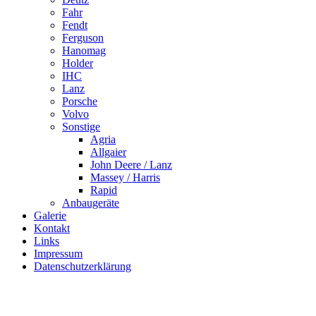
Fahr
Fendt
Ferguson
Hanomag
Holder
IHC
Lanz
Porsche
Volvo
Sonstige
Agria
Allgaier
John Deere / Lanz
Massey / Harris
Rapid
Anbaugeräte
Galerie
Kontakt
Links
Impressum
Datenschutzerklärung