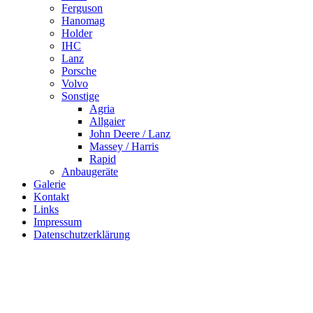
Ferguson
Hanomag
Holder
IHC
Lanz
Porsche
Volvo
Sonstige
Agria
Allgaier
John Deere / Lanz
Massey / Harris
Rapid
Anbaugeräte
Galerie
Kontakt
Links
Impressum
Datenschutzerklärung